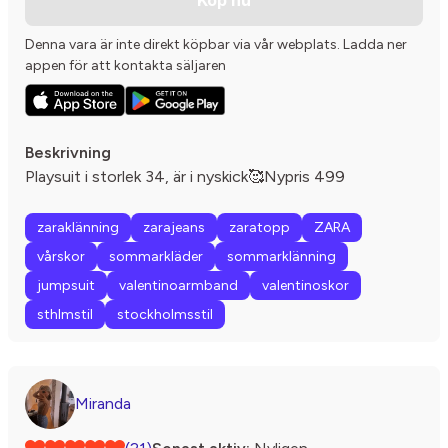
Denna vara är inte direkt köpbar via vår webplats. Ladda ner
appen för att kontakta säljaren
Beskrivning
Playsuit i storlek 34, är i nyskick🥰Nypris 499
zaraklänning
zarajeans
zaratopp
ZARA
vårskor
sommarkläder
sommarklänning
jumpsuit
valentinoarmband
valentinoskor
sthlmstil
stockholmsstil
Miranda