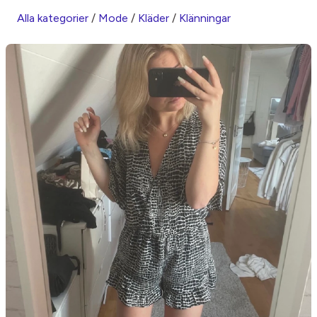
Alla kategorier
/
Mode
/
Kläder
/
Klänningar