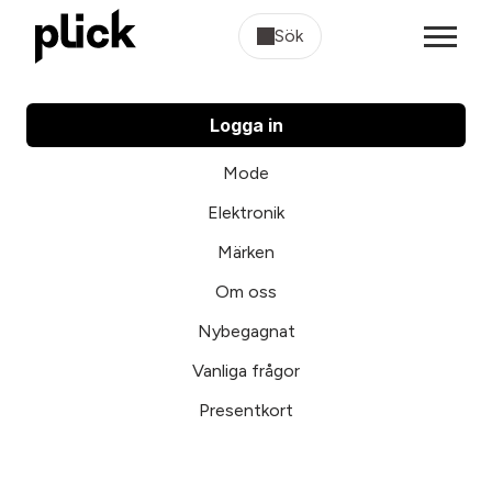
Sök
Logga in
Mode
Elektronik
Märken
Om oss
Nybegagnat
Vanliga frågor
Presentkort