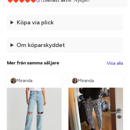
(21)
Senast aktiv:
Nyligen
Köpa via plick
Om köparskyddet
Visa alla
Mer från samma säljare
Miranda
Miranda