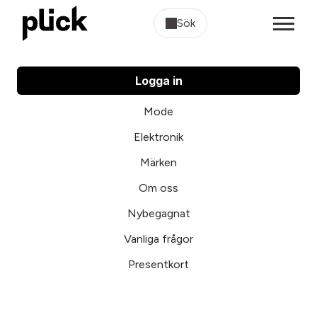
Sök
Logga in
Mode
Elektronik
Märken
Om oss
Nybegagnat
Vanliga frågor
Presentkort