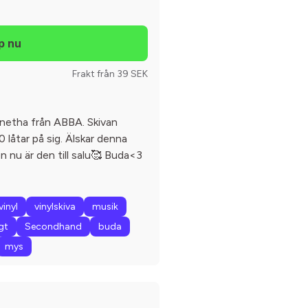
Frakt från 39 SEK
gnetha från ABBA. Skivan
 låtar på sig. Älskar denna
 nu är den till salu🥰 Buda<3
vinyl
vinylskiva
musik
igt
Secondhand
buda
mys