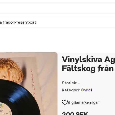
a frågor
Presentkort
Vinylskiva A
Fältskog frå
Storlek:
-
Kategori:
Övrigt
8 gillamarkeringar