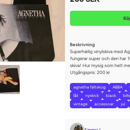
200 SEK
Beskrivning
Superhärlig vinylskiva med A
fungerar super och den har 10
skiva! Hur mysig som helt men
Utgångspris: 200 kr
agnetha fältskog
ABBA
låt
nyskick
black
bill
vintage
accessoar
jul
Emmie.L