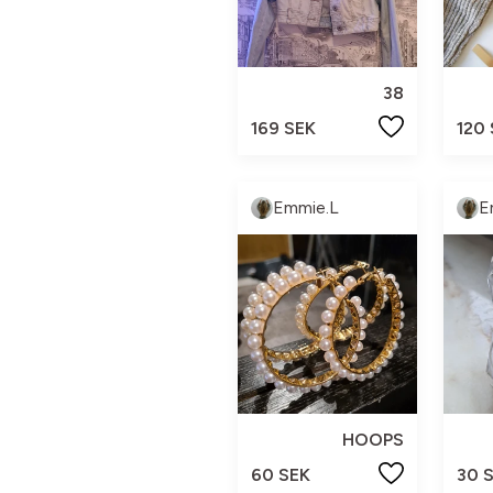
38
169 SEK
120
Emmie.L
E
HOOPS
60 SEK
30 