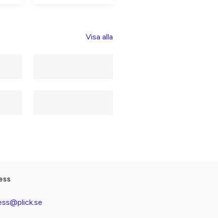
Visa alla
ess
ess@plick.se