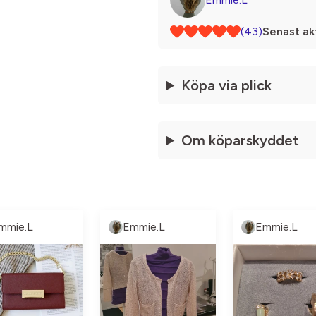
(43)
Senast akt
Köpa via plick
Om köparskyddet
mmie.L
Emmie.L
Emmie.L