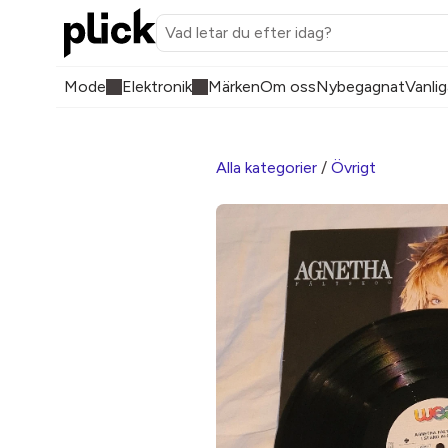
Mode
Elektronik
Märken
Om oss
Nybegagnat
Vanlig
Alla kategorier
/
Övrigt