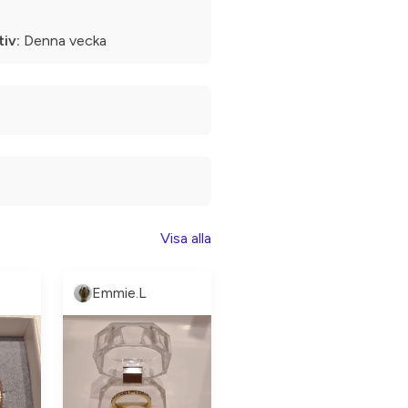
iv:
Denna vecka
Visa alla
Emmie.L