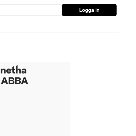
Logga in
gnetha
n ABBA