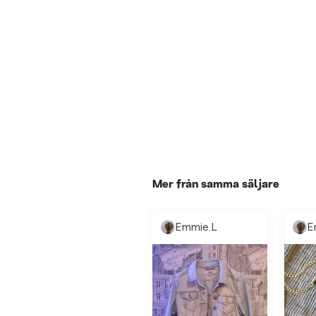
Mer från samma säljare
Emmie.L
E