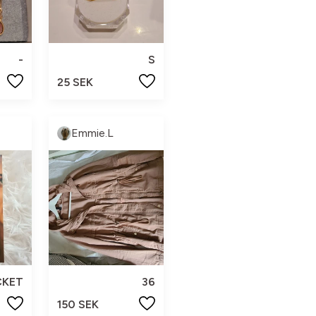
-
S
25 SEK
Emmie.L
CKET
36
150 SEK