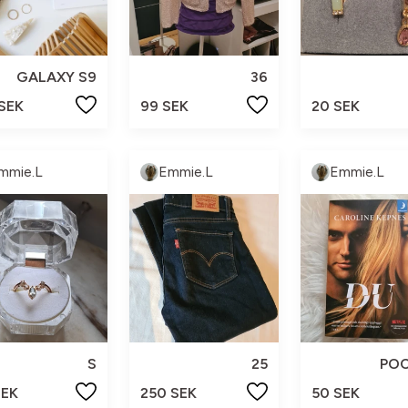
GALAXY S9
36
 SEK
99 SEK
20 SEK
mmie.L
Emmie.L
Emmie.L
S
25
PO
SEK
250 SEK
50 SEK