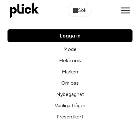
Sök
Logga in
Mode
Elektronik
Märken
Om oss
Nybegagnat
Vanliga frågor
Presentkort