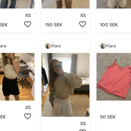
XS
XS
 SEK
150 SEK
100 SEK
lara
Klara
Klara
XS
SEK
50 SEK
XS