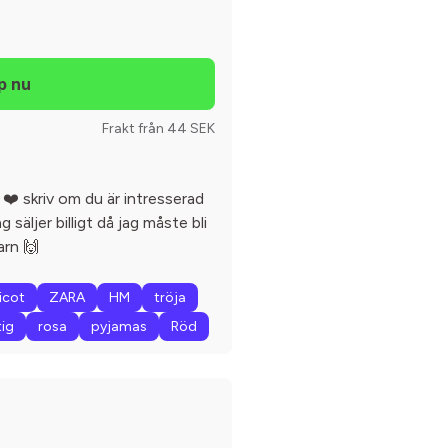
Frakt från 44 SEK
 ❤️ skriv om du är intresserad
 säljer billigt då jag måste bli
arn 🙌
ricot
ZARA
HM
tröja
tig
rosa
pyjamas
Röd