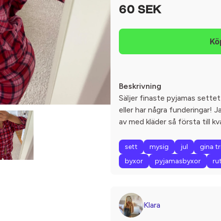
60 SEK
Beskrivning
Säljer finaste pyjamas settet
eller har några funderingar! Jag
av med kläder så första till kv
sett
mysig
jul
gina t
byxor
pyjamasbyxor
ru
Klara