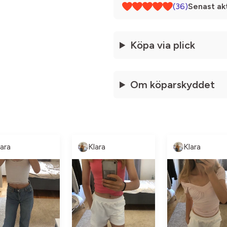
(36)
Senast akt
Köpa via plick
Om köparskyddet
lara
Klara
Klara