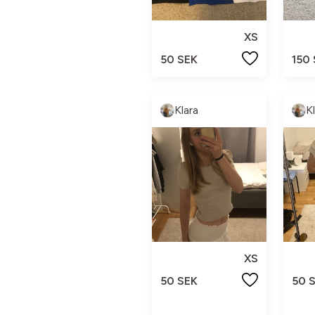
XS
50 SEK
150
Klara
K
XS
50 SEK
50 