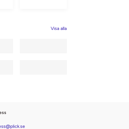
Visa alla
ess
ess@plick.se