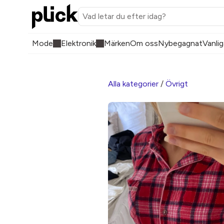
Mode
Elektronik
Märken
Om oss
Nybegagnat
Vanlig
Alla kategorier
/
Övrigt