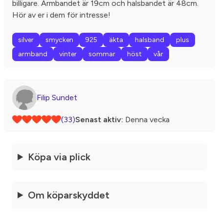
billigare. Armbandet är 19cm och halsbandet är 48cm.
Hör av er i dem för intresse!
silver
smycken
925
äkta
halsband
plus
armband
vinter
sommar
höst
vår
Filip Sundet
(33)
Senast aktiv:
Denna vecka
Köpa via plick
Om köparskyddet