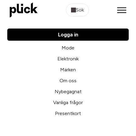
Sök
Logga in
Mode
Elektronik
Märken
Om oss
Nybegagnat
Vanliga frågor
Presentkort