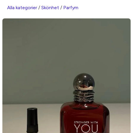
Alla kategorier
/
Skönhet
/
Parfym