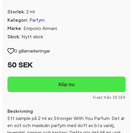
Storlek:
2 ml
Kategori:
Parfym
Märke:
Emporio Armani
Skick:
Nytt skick
0 gillamarkeringar
50 SEK
Frakt från 39 SEK
Beskrivning
Ett sample på 2 ml av Stronger With You Parfum. Det är
en söt och maskulin parfym med doft av b.l.a vanilj,
lavendel, peppar och kastanj. Detta gör det till en unik