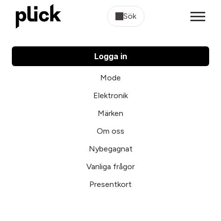
Sök
Logga in
Mode
Elektronik
Märken
Om oss
Nybegagnat
Vanliga frågor
Presentkort