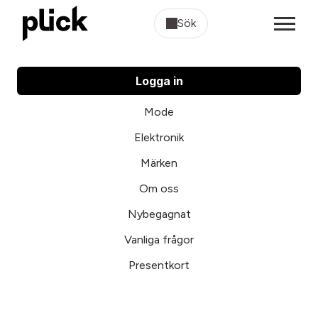
Sök
Logga in
Mode
Elektronik
Märken
Om oss
Nybegagnat
Vanliga frågor
Presentkort