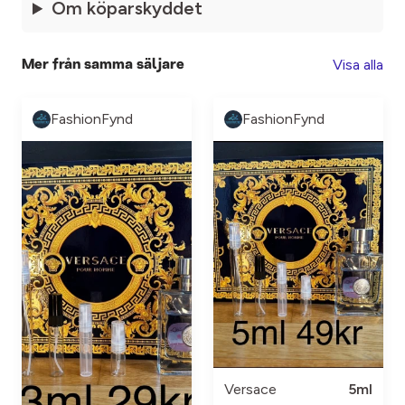
Om köparskyddet
Visa alla
Mer från samma säljare
FashionFynd
FashionFynd
Versace
5ml