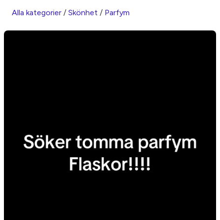
Alla kategorier
/
Skönhet
/
Parfym