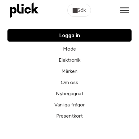
Sök
Logga in
Mode
Elektronik
Märken
Om oss
Nybegagnat
Vanliga frågor
Presentkort