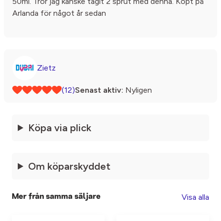
50ml. Tror jag kanske tagit 2 sprut med denna. Köpt på
Arlanda för något år sedan
Zietz
(12)
Senast aktiv:
Nyligen
Köpa via plick
Om köparskyddet
Visa alla
Mer från samma säljare