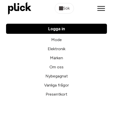
Sök
Logga in
Mode
Elektronik
Märken
Om oss
Nybegagnat
Vanliga frågor
Presentkort