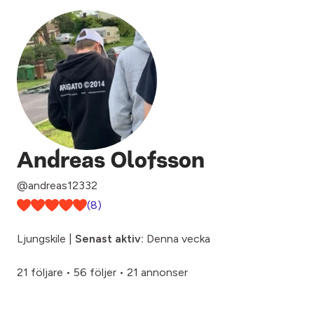
Andreas Olofsson
@andreas12332
(8)
Ljungskile |
Senast aktiv:
Denna vecka
21 följare
•
56 följer
•
21 annonser