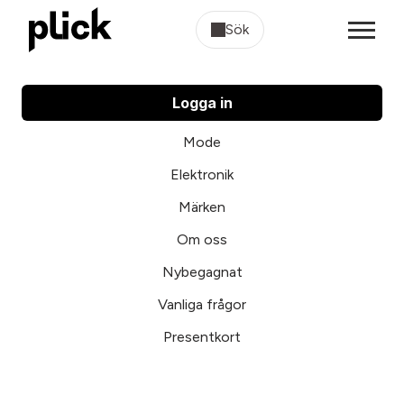
Sök
Logga in
Mode
Elektronik
Märken
Om oss
Nybegagnat
Vanliga frågor
Presentkort