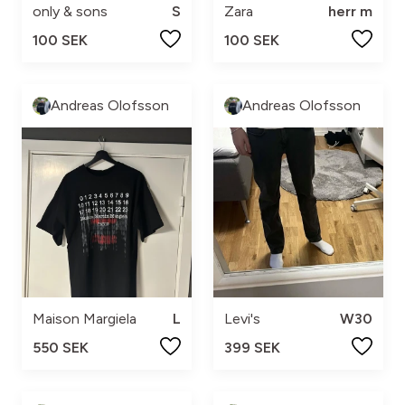
only & sons
S
Zara
herr m
100 SEK
100 SEK
Andreas Olofsson
Andreas Olofsson
Maison Margiela
L
Levi's
W30
550 SEK
399 SEK