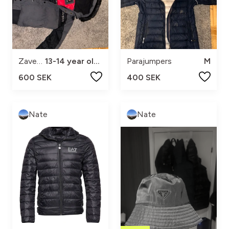
Zavetti
13-14 year olds
Parajumpers
M
600 SEK
400 SEK
Nate
Nate