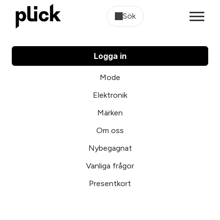
Sök
Logga in
Mode
Elektronik
Märken
Om oss
Nybegagnat
Vanliga frågor
Presentkort