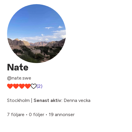
Nate
@nate.swe
(2)
Stockholm |
Senast aktiv:
Denna vecka
7 följare
•
0 följer
•
19 annonser