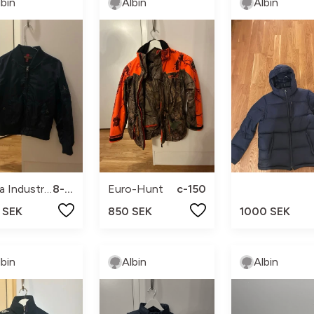
lbin
Albin
Albin
Alpha Industries
8-10
Euro-Hunt
c-150
 SEK
850 SEK
1000 SEK
lbin
Albin
Albin