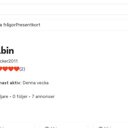
a frågor
Presentkort
lbin
cker2011
(2)
ast aktiv:
Denna vecka
ljare
•
0 följer
•
7 annonser