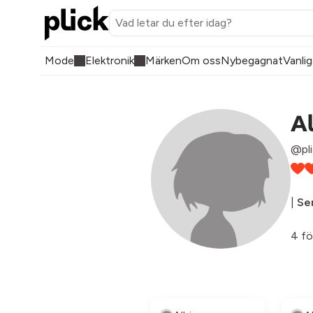
Mode
Elektronik
Märken
Om oss
Nybegagnat
Vanlig
A
@pli
|
Sen
4 fö