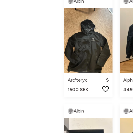
Albin
A
Arc'teryx
S
1500 SEK
449
Albin
A