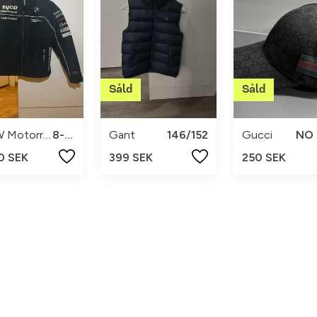
BMW Motorrad
8-10
Gant
146/152
Gucci
NO 
0 SEK
399 SEK
250 SEK