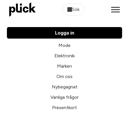
Sök
Logga in
Mode
Elektronik
Märken
Om oss
Nybegagnat
Vanliga frågor
Presentkort