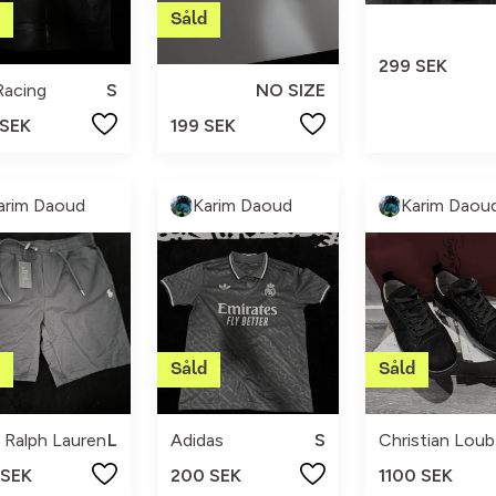
299 SEK
 Racing
S
NO SIZE
 SEK
199 SEK
arim Daoud
Karim Daoud
Karim Daou
 Ralph Lauren
L
Adidas
S
Ch
 SEK
200 SEK
1100 SEK