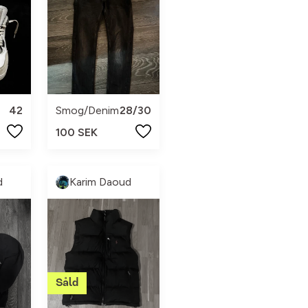
42
Smog/Denim
28/30
100 SEK
d
Karim Daoud