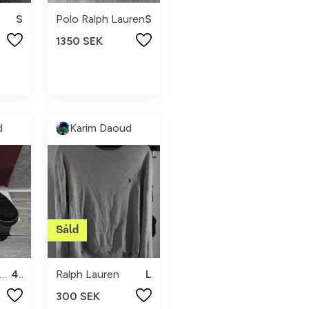
S
Polo Ralph Lauren
S
1350 SEK
d
Karim Daoud
ristian Louboutin
42
Ralph Lauren
L
300 SEK