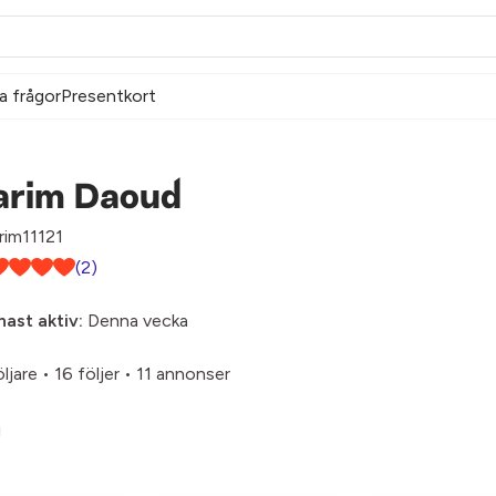
a frågor
Presentkort
arim Daoud
rim11121
(2)
ast aktiv:
Denna vecka
öljare
•
16 följer
•
11 annonser
!