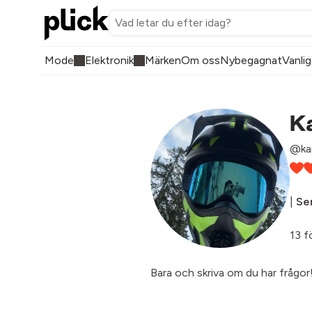
Mode
Elektronik
Märken
Om oss
Nybegagnat
Vanlig
K
@ka
|
Sen
13 f
Bara och skriva om du har frågor