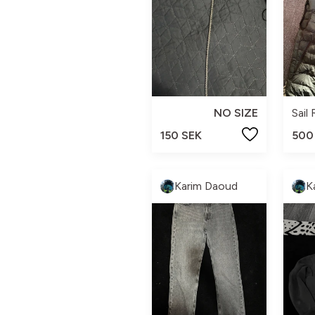
NO SIZE
Sail
150 SEK
500
Karim Daoud
K