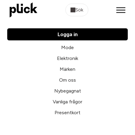
Sök
Logga in
Mode
Elektronik
Märken
Om oss
Nybegagnat
Vanliga frågor
Presentkort