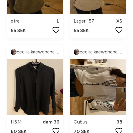
etrel
L
Lager 157
XS
55 SEK
55 SEK
cecilia kaewchana hedlund
cecilia kaewchana hedlund
H&M
dam 36
Cubus
38
60 SEK
70 SEK