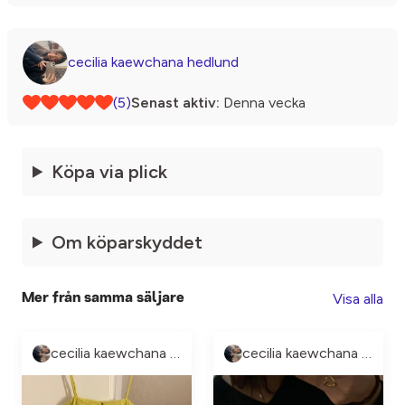
cecilia kaewchana hedlund
(5)
Senast aktiv:
Denna vecka
Köpa via plick
Om köparskyddet
Visa alla
Mer från samma säljare
cecilia kaewchana hedlund
cecilia kaewchana hedlund