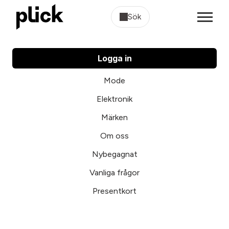
Sök
Logga in
Mode
Elektronik
Märken
Om oss
Nybegagnat
Vanliga frågor
Presentkort