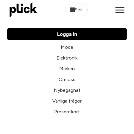
Sök
Logga in
Mode
Elektronik
Märken
Om oss
Nybegagnat
Vanliga frågor
Presentkort