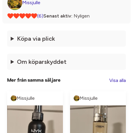
Missjulle
(6)
Senast aktiv:
Nyligen
Köpa via plick
Om köparskyddet
Visa alla
Mer från samma säljare
Missjulle
Missjulle