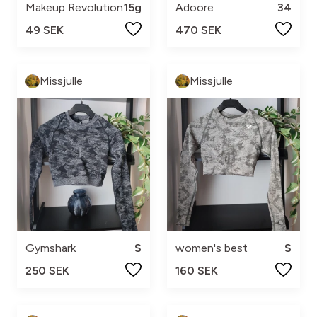
Makeup Revolution
15g
Adoore
34
49 SEK
470 SEK
Missjulle
Missjulle
Gymshark
S
women's best
S
250 SEK
160 SEK