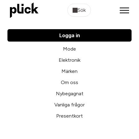
Sök
Logga in
Mode
Elektronik
Märken
Om oss
Nybegagnat
Vanliga frågor
Presentkort