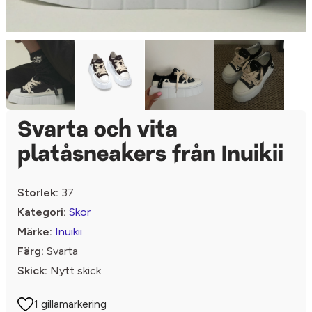
Svarta och vita
platåsneakers från Inuikii
Storlek:
37
Kategori:
Skor
Märke:
Inuikii
Färg:
Svarta
Skick:
Nytt skick
1 gillamarkering