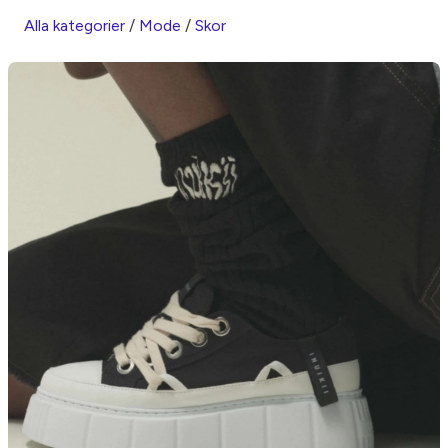
Alla kategorier
/
Mode
/
Skor