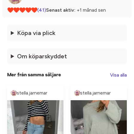
(41)
Senast aktiv:
+1 månad sen
Köpa via plick
Om köparskyddet
Visa alla
Mer från samma säljare
stella.jarnemar
stella.jarnemar