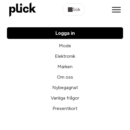
Sök
Logga in
Mode
Elektronik
Märken
Om oss
Nybegagnat
Vanliga frågor
Presentkort