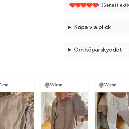
(1)
Senast akti
Köpa via plick
Om köparskyddet
ilma
Wilma
Wilma