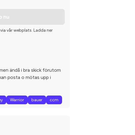
p nu
 via vår webplats. Ladda ner
men ändå i bra skick förutom
 kan posta o mötas upp i
ey
Warrior
bauer
ccm