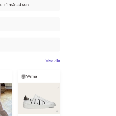
v:
+1 månad sen
Visa alla
Wilma