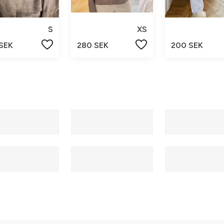
S
XS
 SEK
280 SEK
200 SEK