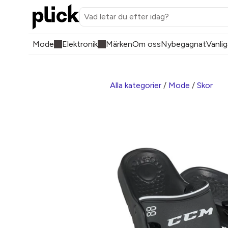
Mode
Elektronik
Märken
Om oss
Nybegagnat
Vanlig
Alla kategorier
/
Mode
/
Skor