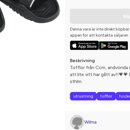
Kö
Denna vara är inte direkt köpbar
appen för att kontakta säljaren
Beskrivning
Tofflor från Ccm, andvönda 
att lite vitt har gått av!!💗
sthlm.
utrustning
tofflor
hock
Wilma