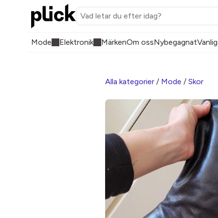
Mode
Elektronik
Märken
Om oss
Nybegagnat
Vanlig
Alla kategorier
/
Mode
/
Skor