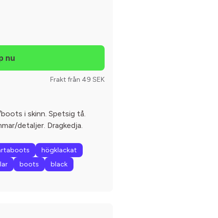
Frakt från 49 SEK
boots i skinn. Spetsig tå.
mar/detaljer. Dragkedja.
artaboots
högklackat
lar
boots
black