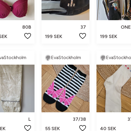
80B
37
ONE
 SEK
199 SEK
199 SEK
vaStockholm
EvaStockholm
EvaStockho
L
37/38
3
SEK
55 SEK
40 SEK