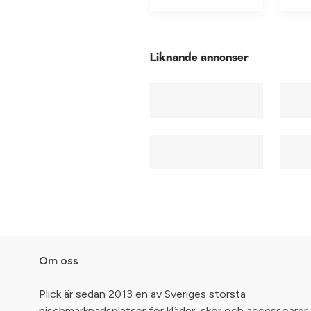
Liknande annonser
Om oss
Plick är sedan 2013 en av Sveriges största
nischmarknadsplatser för kläder, skor och accessoarer.