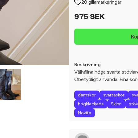
20 gillamarkeringar
975 SEK
Beskrivning
Välhållna höga svarta stövlar/
Obetydligt använda. Fina söm
damskor
svartaskor
sv
högklackade
Skinn
stöv
Novita