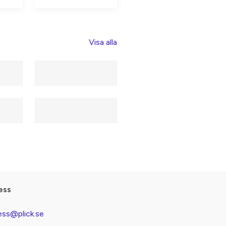
Visa alla
ess
ess@plick.se