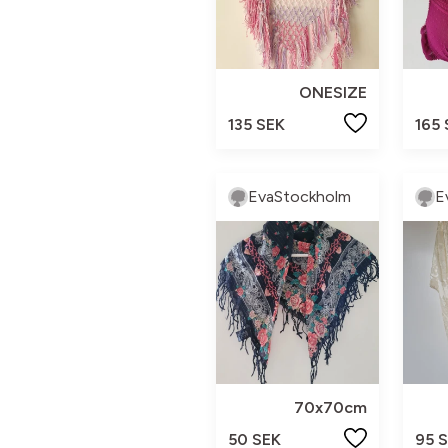
ONESIZE
135 SEK
165
EvaStockholm
E
70x70cm
50 SEK
95 