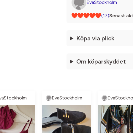
EvaStockholm
(17)
Senast akt
Köpa via plick
Om köparskyddet
vaStockholm
EvaStockholm
EvaStockho