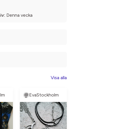
iv:
Denna vecka
Visa alla
lm
EvaStockholm