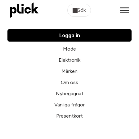
Sök
Logga in
Mode
Elektronik
Märken
Om oss
Nybegagnat
Vanliga frågor
Presentkort