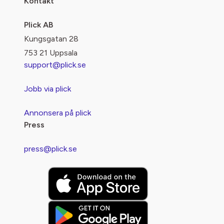
Kontakt
Plick AB
Kungsgatan 28
753 21 Uppsala
support@plick.se
Jobb via plick
Annonsera på plick
Press
press@plick.se