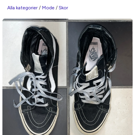
Alla kategorier
/
Mode
/
Skor