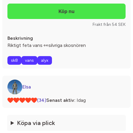
Frakt från 54 SEK
Beskrivning
Riktigt feta vans 👀silvriga skosnören
sk8
vans
alyx
Elsa
(34)
Senast aktiv:
Idag
Köpa via plick