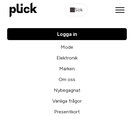
Sök
Logga in
Mode
Elektronik
Märken
Om oss
Nybegagnat
Vanliga frågor
Presentkort