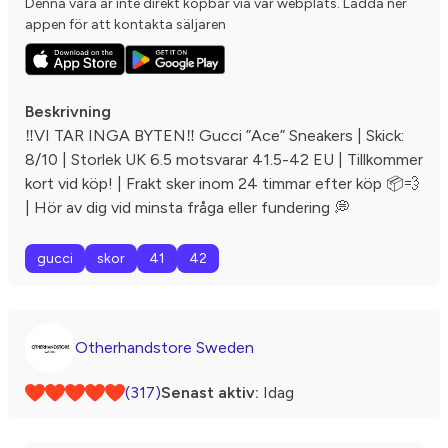
Denna vara är inte direkt köpbar via vår webplats. Ladda ner
appen för att kontakta säljaren
Beskrivning
‼️VI TAR INGA BYTEN‼️ Gucci ”Ace” Sneakers | Skick:
8/10 | Storlek UK 6.5 motsvarar 41.5-42 EU | Tillkommer
kort vid köp! | Frakt sker inom 24 timmar efter köp 📦💨
| Hör av dig vid minsta fråga eller fundering 💭
gucci
skor
41
42
Otherhandstore Sweden
(317)
Senast aktiv:
Idag