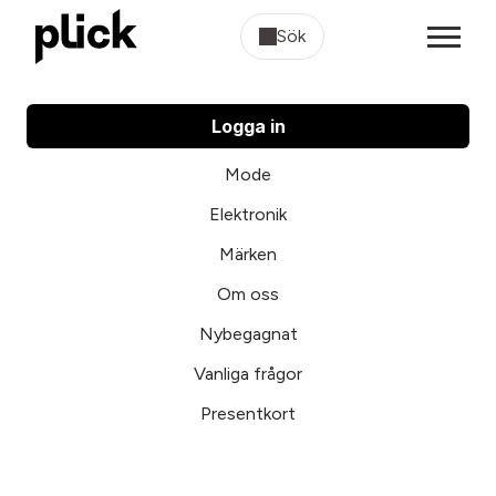
Sök
Logga in
Mode
Elektronik
Märken
Om oss
Nybegagnat
Vanliga frågor
Presentkort