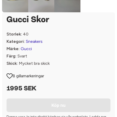
Gucci Skor
Storlek:
40
Kategori:
Sneakers
Märke:
Gucci
Färg:
Svart
Skick:
Mycket bra skick
8 gillamarkeringar
1995 SEK
Köp nu
Denna vara är inte direkt köpbar via vår webplats. Ladda ner