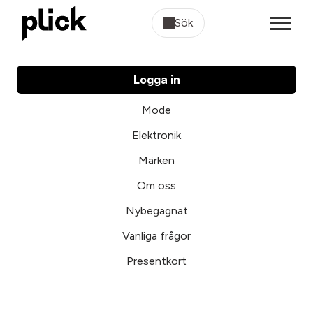
Sök
Logga in
Mode
Elektronik
Märken
Om oss
Nybegagnat
Vanliga frågor
Presentkort