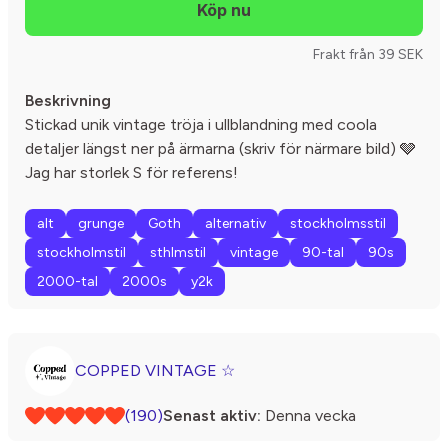
Frakt från 39 SEK
Beskrivning
Stickad unik vintage tröja i ullblandning med coola
detaljer längst ner på ärmarna (skriv för närmare bild) 🩶
Jag har storlek S för referens!
alt
grunge
Goth
alternativ
stockholmsstil
stockholmstil
sthlmstil
vintage
90-tal
90s
2000-tal
2000s
y2k
COPPED VINTAGE ☆
(190)
Senast aktiv:
Denna vecka