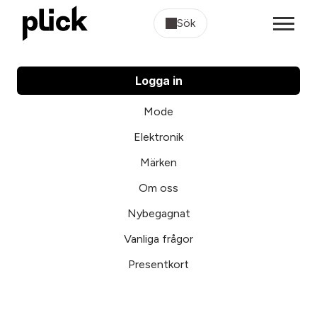
Sök
Logga in
Mode
Elektronik
Märken
Om oss
Nybegagnat
Vanliga frågor
Presentkort