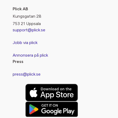
Plick AB
Kungsgatan 28
753 21 Uppsala
support@plick.se
Jobb via plick
Annonsera på plick
Press
press@plick.se