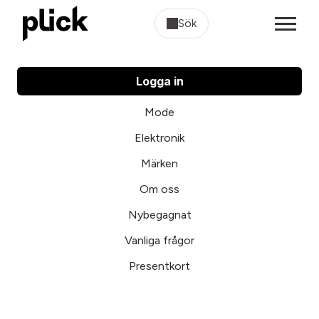
Sök
Logga in
Mode
Elektronik
Märken
Om oss
Nybegagnat
Vanliga frågor
Presentkort