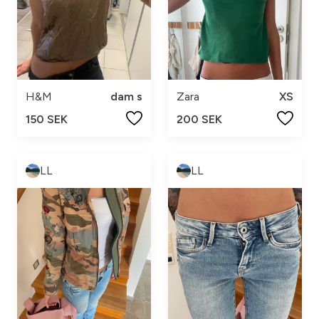
H&M
dam s
Zara
XS
150 SEK
200 SEK
LL
LL