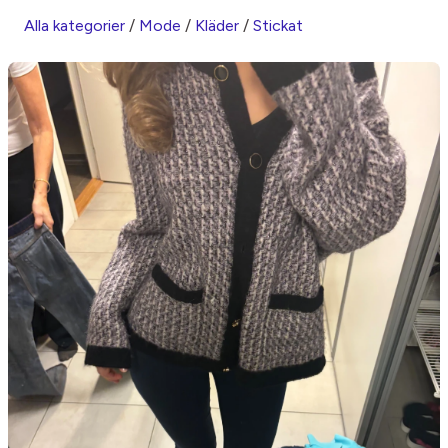
Alla kategorier
/
Mode
/
Kläder
/
Stickat