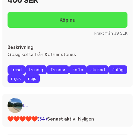
400 SEK
Frakt från 39 SEK
Beskrivning
Gosig kofta från &other stories
trend
trendig
Trendar
kofta
stickad
fluffig
mjuk
najs
LL
(34)
Senast aktiv:
Nyligen