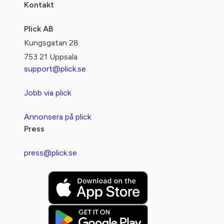
Kontakt
Plick AB
Kungsgatan 28
753 21 Uppsala
support@plick.se
Jobb via plick
Annonsera på plick
Press
press@plick.se