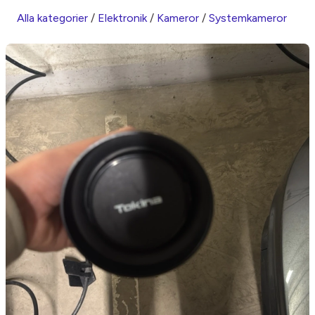
Alla kategorier
/
Elektronik
/
Kameror
/
Systemkameror