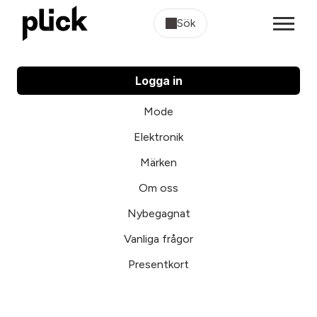
Sök
Logga in
Mode
Elektronik
Märken
Om oss
Nybegagnat
Vanliga frågor
Presentkort