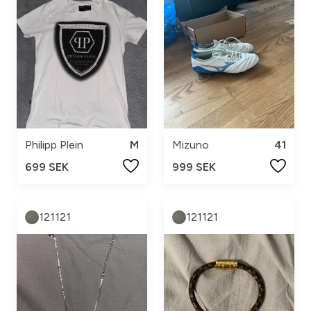
Philipp Plein
M
Mizuno
41
699 SEK
999 SEK
121121
121121