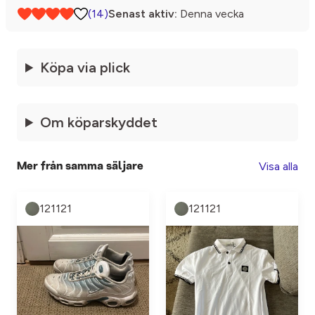
(14)
Senast aktiv:
Denna vecka
Köpa via plick
Om köparskyddet
Visa alla
Mer från samma säljare
121121
121121