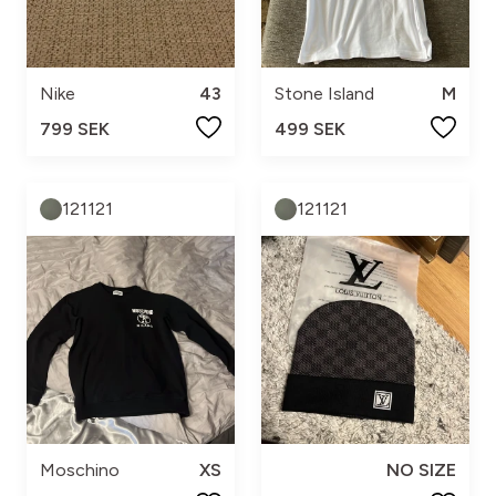
Nike
43
Stone Island
M
799 SEK
499 SEK
121121
121121
Moschino
XS
NO SIZE