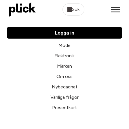
Sök
Logga in
Mode
Elektronik
Märken
Om oss
Nybegagnat
Vanliga frågor
Presentkort