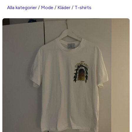
Alla kategorier
/
Mode
/
Kläder
/
T-shirts