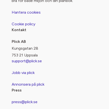
bra för både miljön och din plånbok.
Hantera cookies
Cookie policy
Kontakt
Plick AB
Kungsgatan 28
753 21 Uppsala
support@plick.se
Jobb via plick
Annonsera på plick
Press
press@plick.se