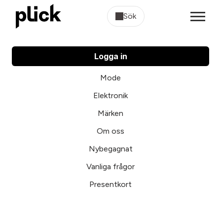
Sök
Logga in
Mode
Elektronik
Märken
Om oss
Nybegagnat
Vanliga frågor
Presentkort