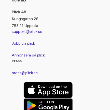
Kontakt
Plick AB
Kungsgatan 28
753 21 Uppsala
support@plick.se
Jobb via plick
Annonsera på plick
Press
press@plick.se