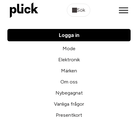
Sök
Logga in
Mode
Elektronik
Märken
Om oss
Nybegagnat
Vanliga frågor
Presentkort