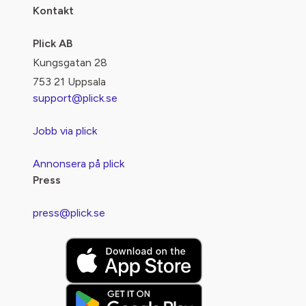
Kontakt
Plick AB
Kungsgatan 28
753 21 Uppsala
support@plick.se
Jobb via plick
Annonsera på plick
Press
press@plick.se