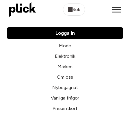
Sök
Logga in
Mode
Elektronik
Märken
Om oss
Nybegagnat
Vanliga frågor
Presentkort