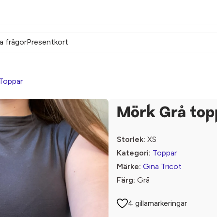
a frågor
Presentkort
Toppar
Mörk Grå top
Storlek:
XS
Kategori:
Toppar
Märke:
Gina Tricot
Färg:
Grå
4 gillamarkeringar