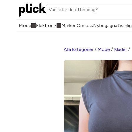
Mode
Elektronik
Märken
Om oss
Nybegagnat
Vanlig
Alla kategorier
/
Mode
/
Kläder
/