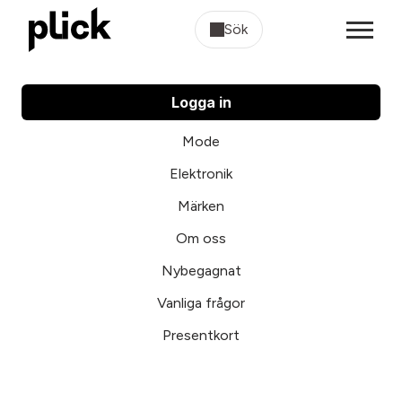
Sök
Logga in
Mode
Elektronik
Märken
Om oss
Nybegagnat
Vanliga frågor
Presentkort