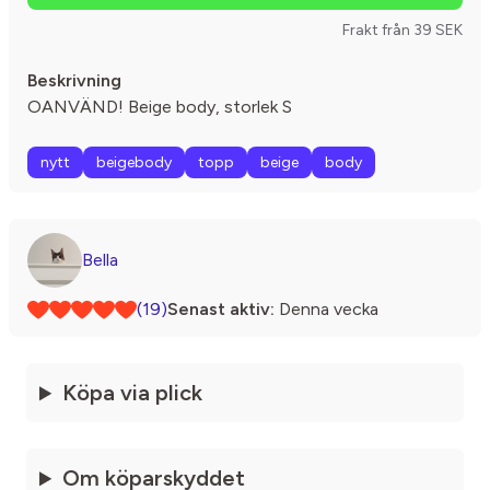
Frakt från 39 SEK
Beskrivning
OANVÄND! Beige body, storlek S
nytt
beigebody
topp
beige
body
Bella
(19)
Senast aktiv:
Denna vecka
Köpa via plick
Om köparskyddet