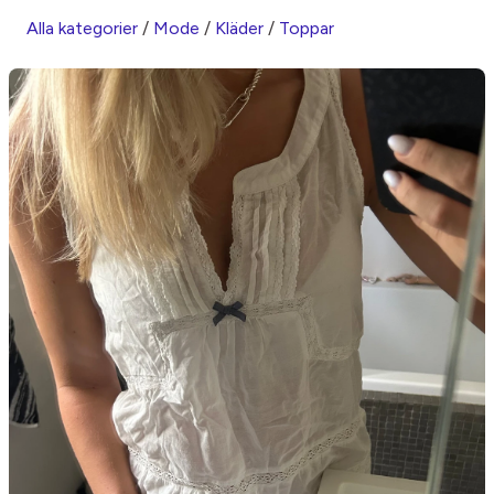
Alla kategorier
/
Mode
/
Kläder
/
Toppar