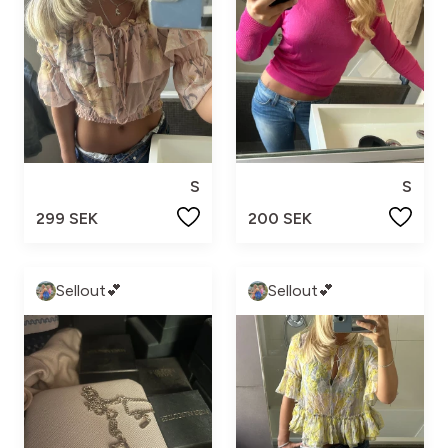
S
S
299 SEK
200 SEK
Sellout💕
Sellout💕