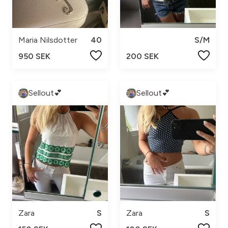
Maria Nilsdotter
40
S/M
950 SEK
200 SEK
Sellout💕
Sellout💕
Zara
S
Zara
S