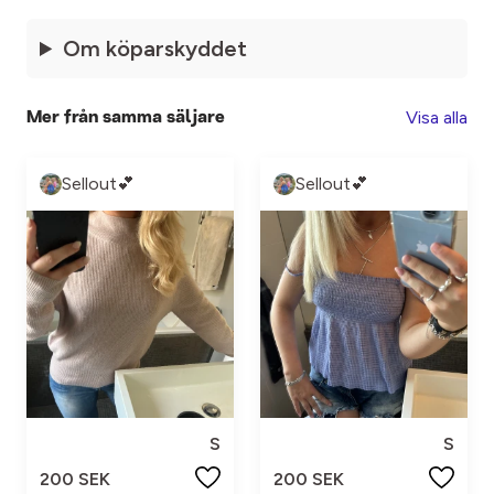
Om köparskyddet
Visa alla
Mer från samma säljare
Sellout💕
Sellout💕
S
S
200 SEK
200 SEK