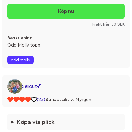
Frakt från 39 SEK
Beskrivning
Odd Molly topp
odd molly
Sellout💕
(23)
Senast aktiv:
Nyligen
Köpa via plick