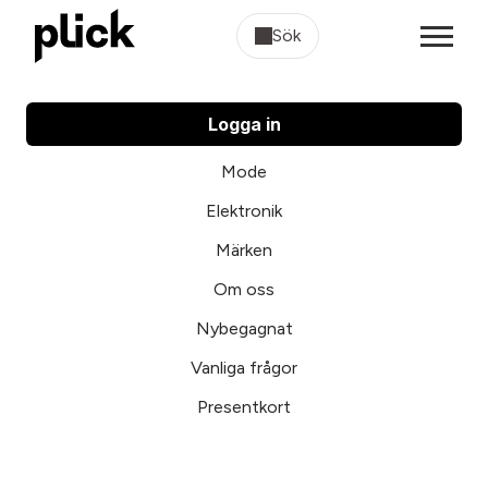
Sök
Logga in
Mode
Elektronik
Märken
Om oss
Nybegagnat
Vanliga frågor
Presentkort