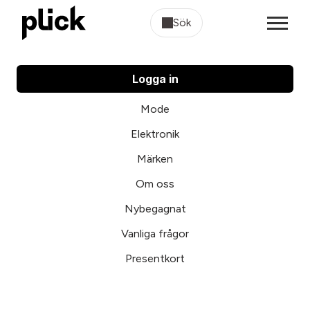
Sök
Logga in
Mode
Elektronik
Märken
Om oss
Nybegagnat
Vanliga frågor
Presentkort