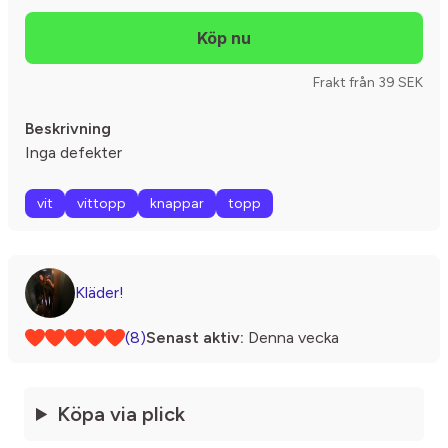
Frakt från 39 SEK
Beskrivning
Inga defekter
vit
vittopp
knappar
topp
Kläder!
(8)
Senast aktiv:
Denna vecka
Köpa via plick