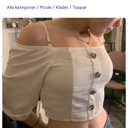
Alla kategorier
/
Mode
/
Kläder
/
Toppar