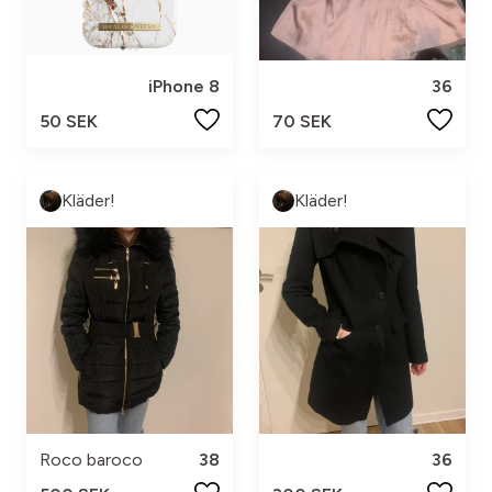
iPhone 8
36
50 SEK
70 SEK
Kläder!
Kläder!
Roco baroco
38
36