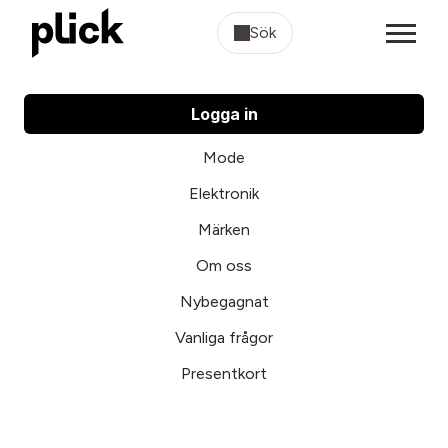
Sök
Logga in
Mode
Elektronik
Märken
Om oss
Nybegagnat
Vanliga frågor
Presentkort