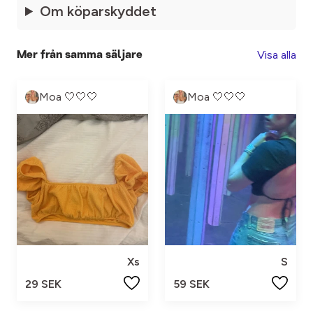
Om köparskyddet
Visa alla
Mer från samma säljare
Moa 🤍🤍🤍
Moa 🤍🤍🤍
Xs
S
29 SEK
59 SEK