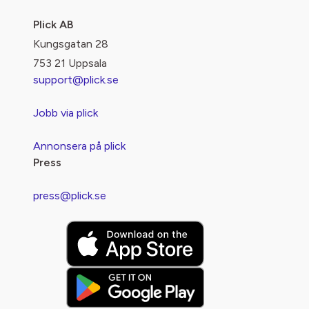
Plick AB
Kungsgatan 28
753 21 Uppsala
support@plick.se
Jobb via plick
Annonsera på plick
Press
press@plick.se