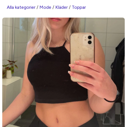
Alla kategorier
/
Mode
/
Kläder
/
Toppar