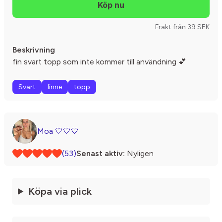
Frakt från 39 SEK
Beskrivning
fin svart topp som inte kommer till användning 💕
Svart
linne
topp
Moa 🤍🤍🤍
(53)
Senast aktiv:
Nyligen
Köpa via plick