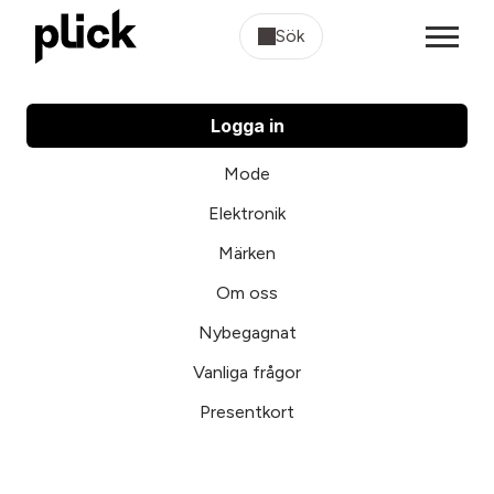
Sök
Logga in
Mode
Elektronik
Märken
Om oss
Nybegagnat
Vanliga frågor
Presentkort