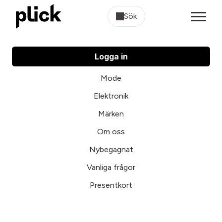
Sök
Logga in
Mode
Elektronik
Märken
Om oss
Nybegagnat
Vanliga frågor
Presentkort