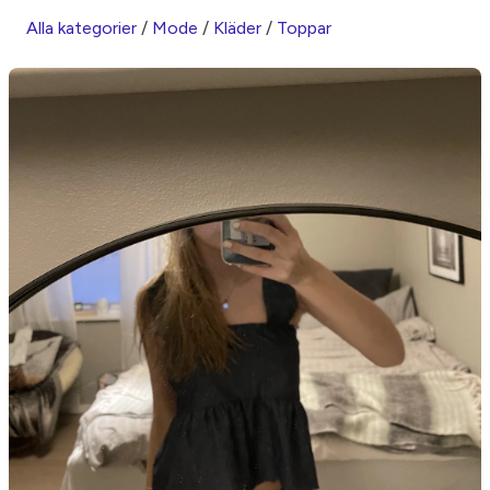
Alla kategorier
/
Mode
/
Kläder
/
Toppar