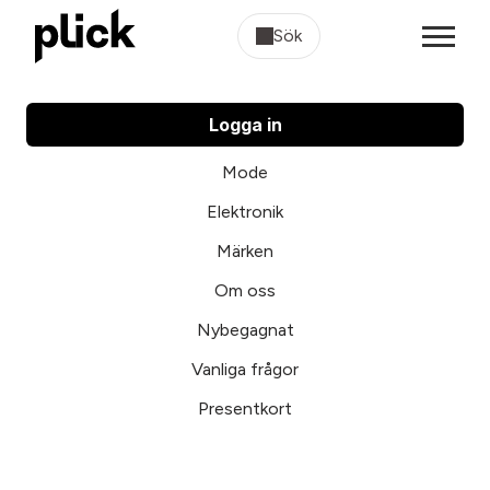
Sök
Logga in
Mode
Elektronik
Märken
Om oss
Nybegagnat
Vanliga frågor
Presentkort