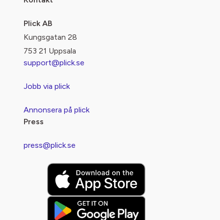
Plick AB
Kungsgatan 28
753 21 Uppsala
support@plick.se
Jobb via plick
Annonsera på plick
Press
press@plick.se