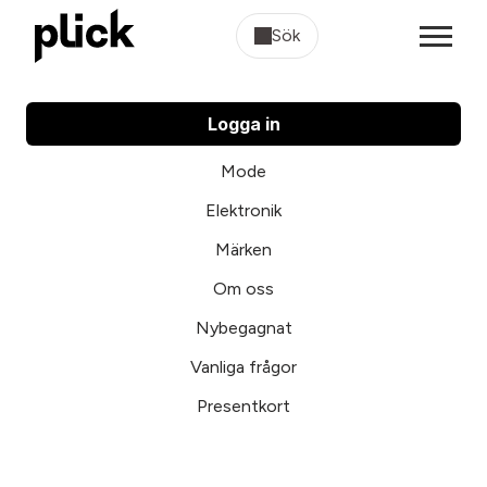
Sök
Logga in
Mode
Elektronik
Märken
Om oss
Nybegagnat
Vanliga frågor
Presentkort