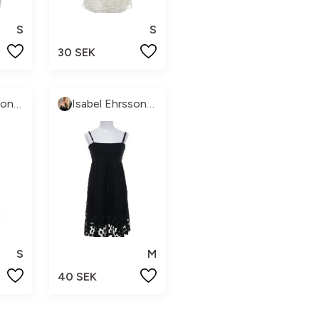
S
S
30 SEK
Isabel Ehrsson💝
Isabel Ehrsson💝
S
M
40 SEK