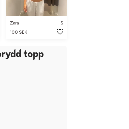
Zara
S
100 SEK
prydd topp