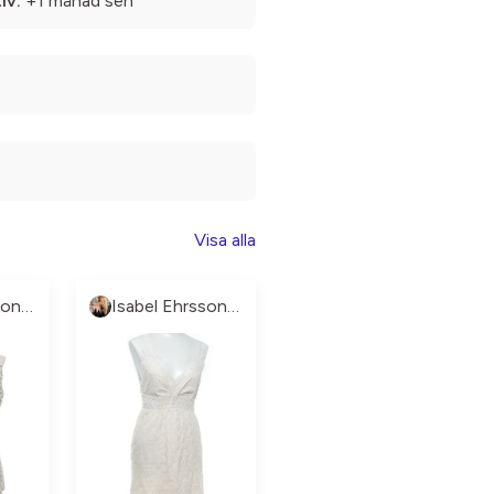
iv:
+1 månad sen
Visa alla
Isabel Ehrsson💝
Isabel Ehrsson💝