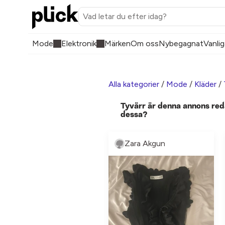
Mode
Elektronik
Märken
Om oss
Nybegagnat
Vanlig
Alla kategorier
/
Mode
/
Kläder
/
Tyvärr är denna annons red
dessa?
Zara Akgun