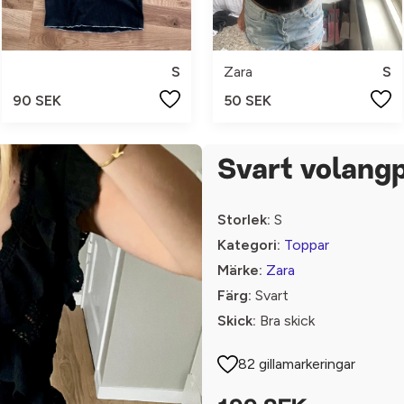
S
Zara
S
90 SEK
50 SEK
Svart volang
Storlek:
S
Kategori:
Toppar
Märke:
Zara
Färg:
Svart
Skick:
Bra skick
82 gillamarkeringar