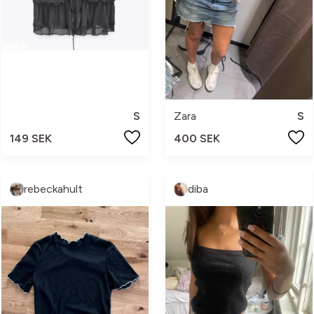
S
Zara
S
149 SEK
400 SEK
rebeckahult
diba