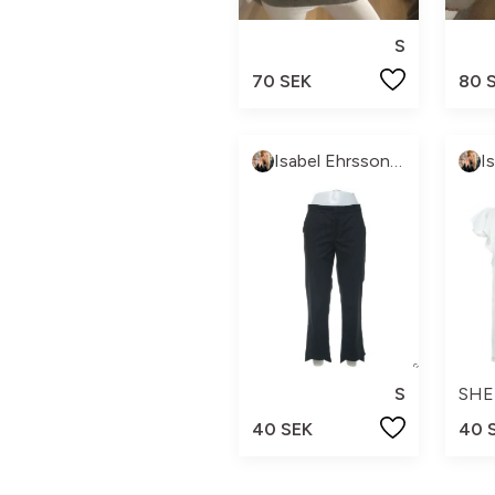
S
70 SEK
80 
Isabel Ehrsson💝
S
SHE
40 SEK
40 