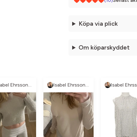
(10)
Senast akt
Köpa via plick
Om köparskyddet
Isabel Ehrsson💝
Isabel Ehrsson💝