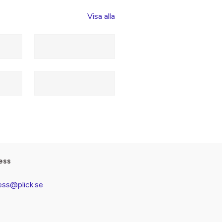
Visa alla
ess
ess@plick.se