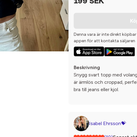
199 SEK
Kö
Denna vara är inte direkt köpbar
appen för att kontakta säljaren
Beskrivning
Snygg svart topp med volangd
är ärmlös och croppad, perfek
bra till jeans eller kjol.
Isabel Ehrsson💝