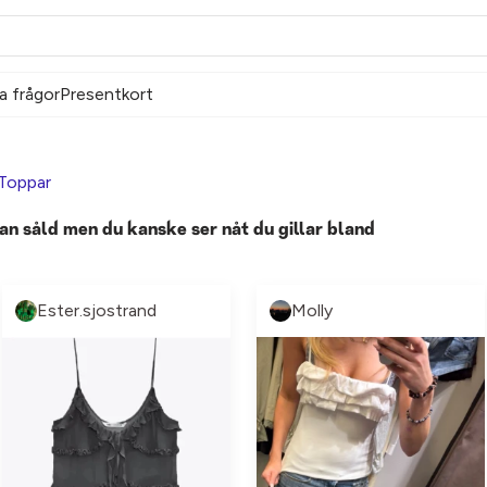
a frågor
Presentkort
Toppar
an såld men du kanske ser nåt du gillar bland
Ester.sjostrand
Molly