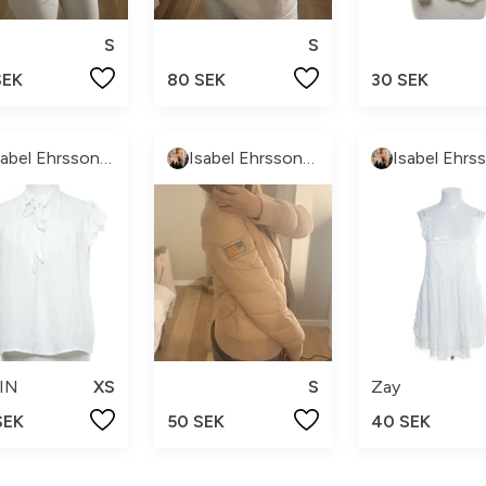
S
S
SEK
80 SEK
30 SEK
Isabel Ehrsson💝
Isabel Ehrsson💝
IN
XS
S
Zay
SEK
50 SEK
40 SEK