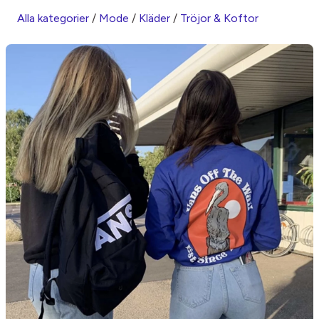
Alla kategorier
/
Mode
/
Kläder
/
Tröjor & Koftor