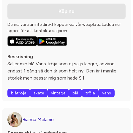
Köp nu
Denna vara är inte direkt köpbar via vår webplats. Ladda ner
appen för att kontakta säljaren
Beskrivning
Säljer min blå Vans tröja som ej säljs längre, använd
endast 1 gång så den är som helt ny! Den är i manlig
storlek men passar mig som hade S !
blåtröja
skate
vintage
blå
tröja
vans
Bianca Melanie
Senast aktiv:
+1 månad sen