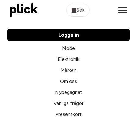
Sök
Logga in
Mode
Elektronik
Märken
Om oss
Nybegagnat
Vanliga frågor
Presentkort