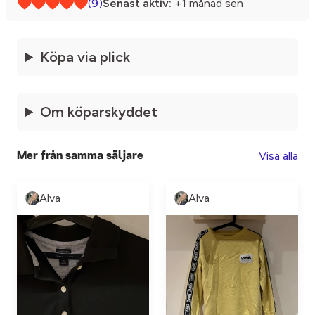
(9)
Senast aktiv:
+1 månad sen
Köpa via plick
Om köparskyddet
Visa alla
Mer från samma säljare
Alva
Alva