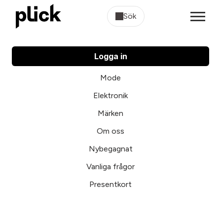
Sök
Logga in
Mode
Elektronik
Märken
Om oss
Nybegagnat
Vanliga frågor
Presentkort