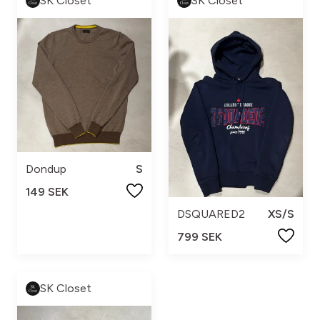
SK Closet
SK Closet
Dondup
S
149 SEK
DSQUARED2
XS/S
799 SEK
SK Closet