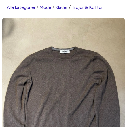
Alla kategorier
/
Mode
/
Kläder
/
Tröjor & Koftor