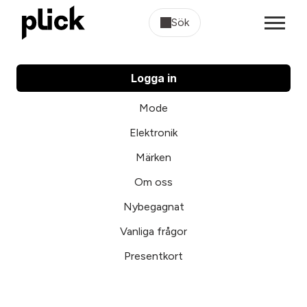
Sök
Logga in
Mode
Elektronik
Märken
Om oss
Nybegagnat
Vanliga frågor
Presentkort