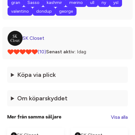
gran
Sasso
kashmir
merino
ull
ny
ysl
valentino
dondup
george
SK Closet
(10)
Senast aktiv:
Idag
Köpa via plick
Om köparskyddet
Visa alla
Mer från samma säljare