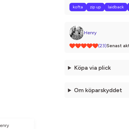
kofta
zip up
laidback
Henry
(23)
Senast akt
Köpa via plick
Om köparskyddet
enry