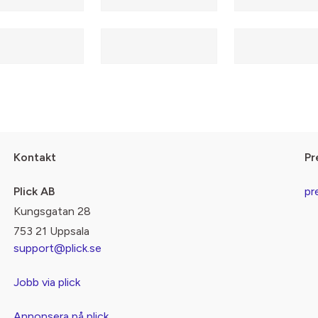
Kontakt
Pr
Plick AB
pr
Kungsgatan 28
753 21 Uppsala
support@plick.se
Jobb via plick
Annonsera på plick