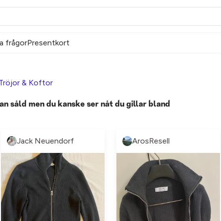
a frågor
Presentkort
Tröjor & Koftor
an såld men du kanske ser nåt du gillar bland
Jack Neuendorf
ArosResell