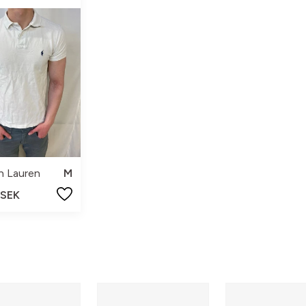
h Lauren
M
 SEK