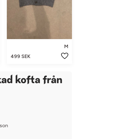
M
499 SEK
ad kofta från
sson