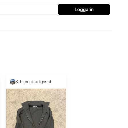
Logga in
Sthlmclosetgrisch