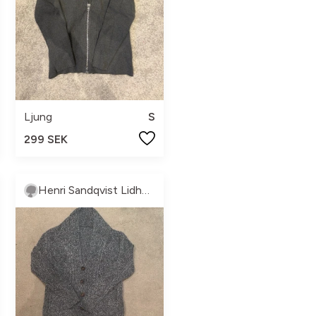
Ljung
S
299 SEK
Henri Sandqvist Lidholm