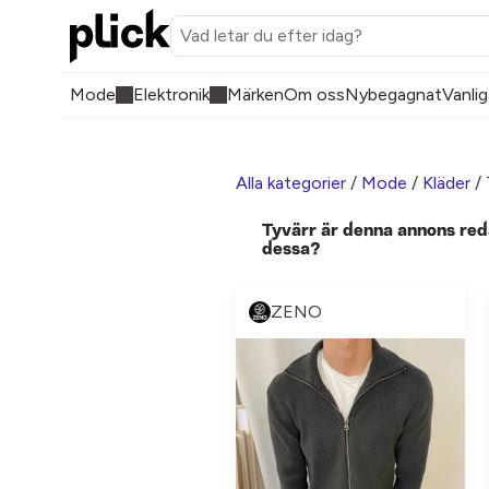
Mode
Elektronik
Märken
Om oss
Nybegagnat
Vanlig
Alla kategorier
/
Mode
/
Kläder
/
Tyvärr är denna annons red
dessa?
ZENO