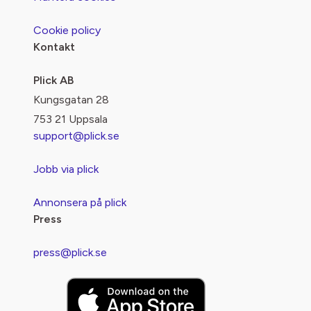
Cookie policy
Kontakt
Plick AB
Kungsgatan 28
753 21 Uppsala
support@plick.se
Jobb via plick
Annonsera på plick
Press
press@plick.se