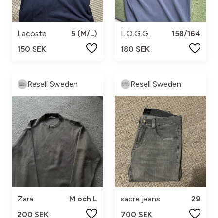
Lacoste
5 (M/L)
L.O.G.G.
158/164
150 SEK
180 SEK
Resell Sweden
Resell Sweden
Zara
M och L
sacre jeans
29
200 SEK
700 SEK