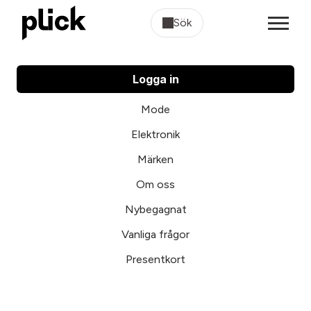
Sök
Logga in
Mode
Elektronik
Märken
Om oss
Nybegagnat
Vanliga frågor
Presentkort