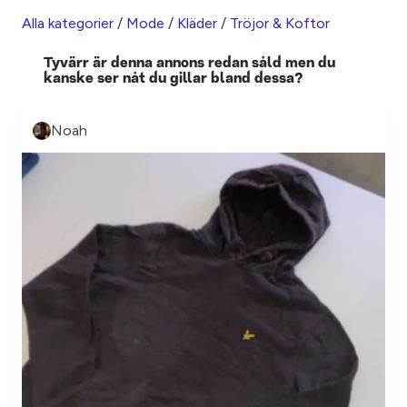
Alla kategorier
/
Mode
/
Kläder
/
Tröjor & Koftor
Tyvärr är denna annons redan såld men du
kanske ser nåt du gillar bland dessa?
Noah