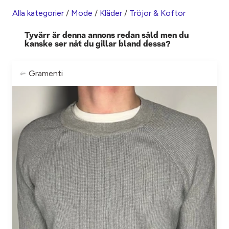
Alla kategorier
/
Mode
/
Kläder
/
Tröjor & Koftor
Tyvärr är denna annons redan såld men du
kanske ser nåt du gillar bland dessa?
Gramenti