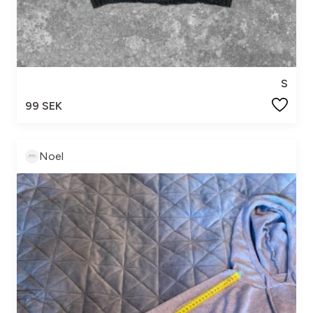
S
99 SEK
Noel