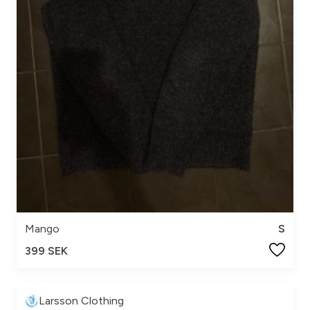
Mango
S
399 SEK
Larsson Clothing