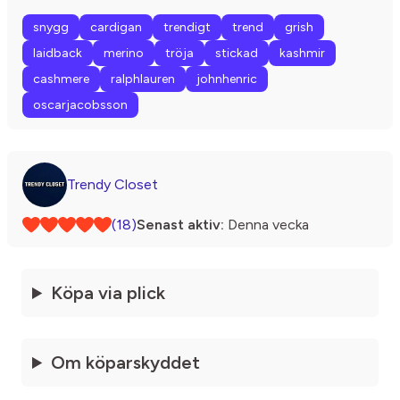
snygg
cardigan
trendigt
trend
grish
laidback
merino
tröja
stickad
kashmir
cashmere
ralphlauren
johnhenric
oscarjacobsson
Trendy Closet
(18)
Senast aktiv:
Denna vecka
Köpa via plick
Om köparskyddet