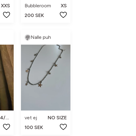
XXS
Bubbleroom
XS
200 SEK
Nalle puh
24/32
vet ej
NO SIZE
100 SEK