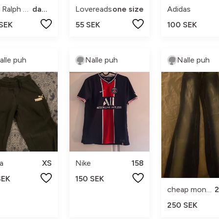
Polo Ralph Lauren
dam xs
Lovereads
one size
Adidas
 SEK
55 SEK
100 SEK
alle puh
Nalle puh
Nalle puh
a
XS
Nike
158
SEK
150 SEK
cheap monday
250 SEK