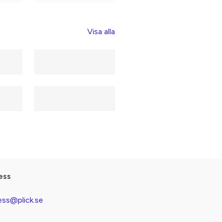
Visa alla
ess
ess@plick.se