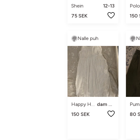
Shein
12-13
75 SEK
150
Nalle puh
N
Happy Holly
dam xxs
Pum
150 SEK
80 