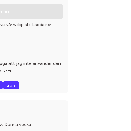
p nu
 via vår webplats. Ladda ner
 pga att jag inte använder den
as 🩷🩷
tröja
v:
Denna vecka