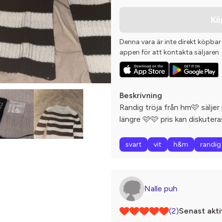
Kö
Denna vara är inte direkt köpbar
appen för att kontakta säljaren
Beskrivning
Randig tröja från hm🩷 säljer
längre 🩷🩷 pris kan diskuter
svart
vit
h&m
randig
Nalle puh
(2)
Senast akti