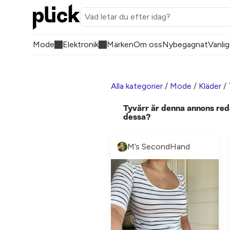
Mode
Elektronik
Märken
Om oss
Nybegagnat
Vanlig
Alla kategorier
/
Mode
/
Kläder
/
Tyvärr är denna annons red
dessa?
M’s SecondHand