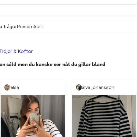
a frågor
Presentkort
Tröjor & Koftor
an såld men du kanske ser nåt du gillar bland
elsa
alva johansson